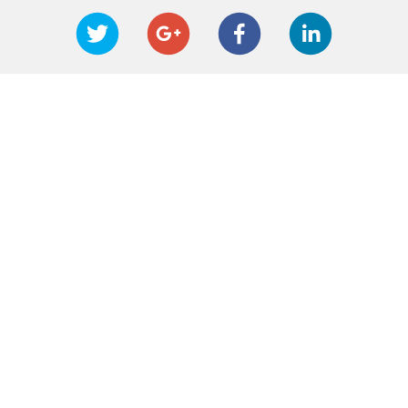
Société
Qui sommes nous
Nos services
Le blog
Références
Technologies
Nous contacter
Mentions légales